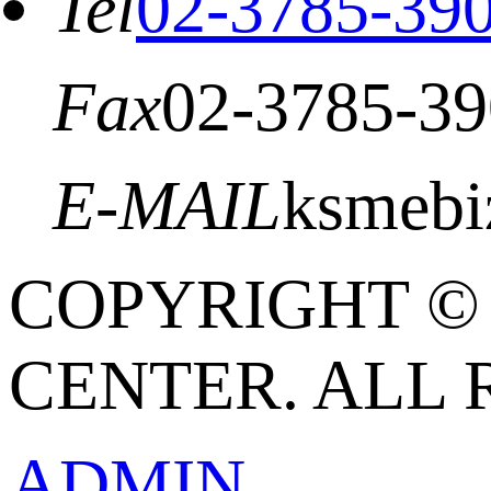
Tel
02-3785-39
Fax
02-3785-3
E-MAIL
ksmebi
COPYRIGHT © 
CENTER. ALL 
ADMIN