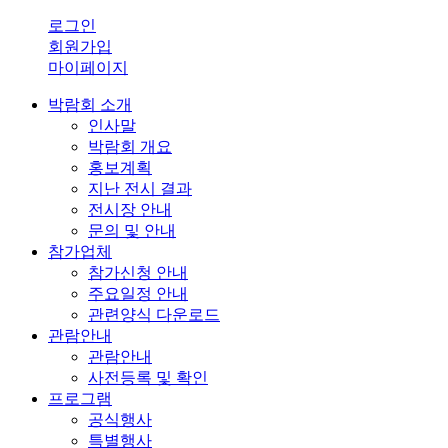
로그인
회원가입
마이페이지
박람회 소개
인사말
박람회 개요
홍보계획
지난 전시 결과
전시장 안내
문의 및 안내
참가업체
참가신청 안내
주요일정 안내
관련양식 다운로드
관람안내
관람안내
사전등록 및 확인
프로그램
공식행사
특별행사